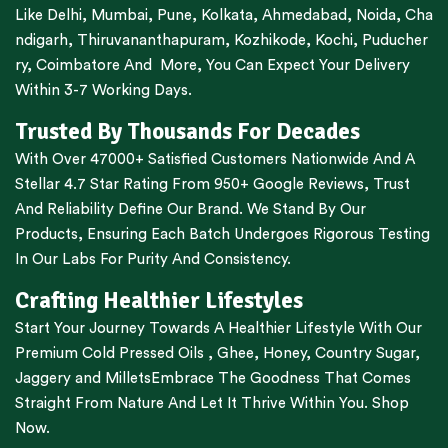
Like
Delhi
,
Mumbai
,
Pune
,
Kolkata
,
Ahmedabad
,
Noida,
Cha
ndigarh
,
Thiruvananthapuram
,
Kozhikode
,
Kochi
,
Puducher
ry
,
Coimbatore
And More, You Can Expect Your Delivery
Within 3-7 Working Days.
Trusted By Thousands For Decades
With Over 47000+ Satisfied Customers Nationwide And A
Stellar 4.7 Star Rating From 950+ Google Reviews, Trust
And Reliability Define Our Brand. We Stand By Our
Products, Ensuring Each Batch Undergoes Rigorous Testing
In Our Labs For Purity And Consistency.
Crafting Healthier Lifestyles
Start Your Journey Towards A Healthier Lifestyle With Our
Premium
Cold Pressed Oils
,
Ghee
,
Honey
,
Country Sugar
,
Jaggery
and
Millets
Embrace The Goodness That Comes
Straight From Nature And Let It Thrive Within You. Shop
Now.