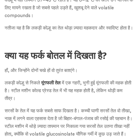
कोल्हू में वही तापमान 37–43°C रहता है। यह 6–12°C का अंतर उन यौगिकों के
लिए मायने रखता है जो सबसे पहले उड़ते हैं, खुशबू देने वाले volatile
compounds।
नतीजा यह है कि लकड़ी कोल्हू का तेल थोड़ा ज़्यादा महकदार और स्वादिष्ट होता है।
क्या यह फर्क बोतल में दिखता है?
हाँ, और जिन्होंने दोनों चखे हों वो तुरंत बताएंगे।
लकड़ी कोल्हू से निकले
मूंगफली तेल
में एक गहरी, भुनी हुई मूंगफली की महक होती
है। स्टील मशीन कोल्ड प्रेस्ड तेल में भी यह महक होती है, लेकिन थोड़ी कम
तीव्र।
सरसों के तेल में यह फर्क सबसे साफ दिखता है। कच्ची घाणी सरसों तेल वो तीखा,
नाक में लगने वाला एहसास देता है जो बिहार-बंगाल-पंजाब की रसोई की पहचान है।
स्टील मशीन में थोड़े ज़्यादा तापमान पर निकाला गया सरसों तेल उतना तीखा नहीं
होता, क्योंकि वो volatile glucosinolate यौगिक गर्मी में कुछ उड़ जाते हैं।