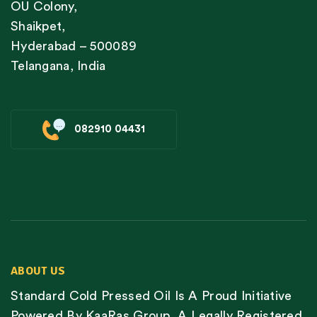
OU Colony,
Shaikpet,
Hyderabad – 500089
Telangana, India
082910 04431
ABOUT US
Standard Cold Pressed Oil Is A Proud Initiative
Powered By KaaRas Group, A Legally Registered