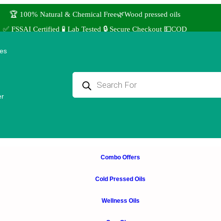
🏆 100% Natural & Chemical Free🌿Wood pressed oils
✅ FSSAI Certified 🧪 Lab Tested 🔒 Secure Checkout 💵COD
⭐4.8 Rating Products 🥰 50,000+ Happy Customers
ies
↩️ Easy Returns 🆓🏠🚚 Free Delivery above ₹1000
 Use coupon STANDARD for ₹50 Discount ˚ ༘⋆🛍️˚ Combo Offers
er
Combo Offers
Cold Pressed Oils
Wellness Oils