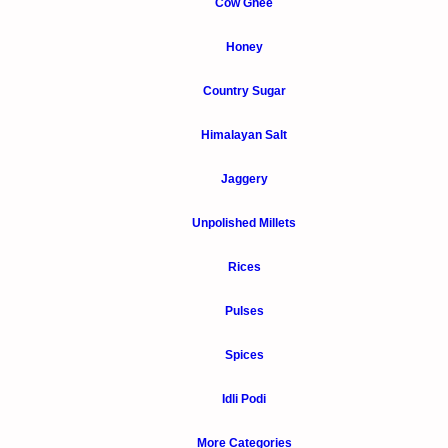
Cow Ghee
Honey
Country Sugar
Himalayan Salt
Jaggery
Unpolished Millets
Rices
Pulses
Spices
Idli Podi
More Categories