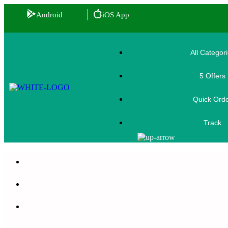
Android
iOS App
All Categor
5 Offers
🎟️
Quick Ord
Track