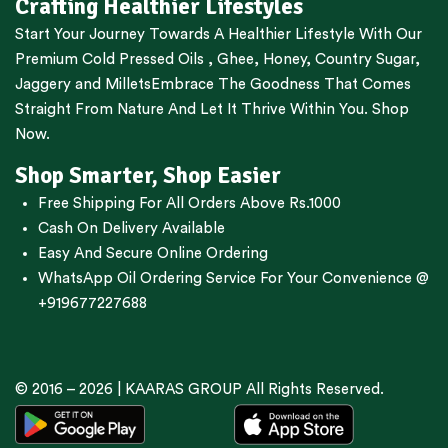
Crafting Healthier Lifestyles
Start Your Journey Towards A Healthier Lifestyle With Our
Premium
Cold Pressed Oils
,
Ghee
,
Honey
,
Country Sugar
,
Jaggery
and
Millets
Embrace The Goodness That Comes
Straight From Nature And Let It Thrive Within You. Shop
Now.
Shop Smarter, Shop Easier
Free Shipping For All Orders Above Rs.1000
Cash On Delivery Available
Easy And Secure Online Ordering
WhatsApp Oil Ordering Service
For Your Convenience @
+919677227688
© 2016 – 2026 |
KAARAS GROUP
All Rights Reserved.