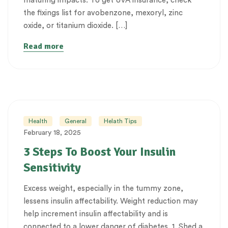
maturing impacts. To get UVA insurance, check
the fixings list for avobenzone, mexoryl, zinc
oxide, or titanium dioxide. […]
Read more
Health
General
Helath Tips
February 18, 2025
3 Steps To Boost Your Insulin
Sensitivity
Excess weight, especially in the tummy zone,
lessens insulin affectability. Weight reduction may
help increment insulin affectability and is
connected to a lower danger of diabetes. 1. Shed a