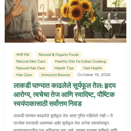
मराठी लेख
Natural & Organic Foods
Natural Skin Care
Healthy Oils for Indian Cooking
Natural Hair Care
Helath Tips
Hair Health
October 13, 2025
Hair Care
Immunity Booster
लाकडी घाण्यात काढलेले सूर्यफूल तेल: हृदय
आरोग्य, त्वचेचा तेज आणि स्वादिष्ट, पौष्टिक
स्वयंपाकासाठी सर्वोत्तम निवड
लाकडी घाण्यात काढलेले सूर्यफूल तेल आता गुपित राहिलेले नाही – ते
प्रत्येक घरासाठी आवश्यक आहे! सूर्यफूल तेल अनेक दशकांपासून
स्वयंपाकघरातील एक अविभाज्य भाग आहे. त्याच्या हलक्या चवीमुळे आणि