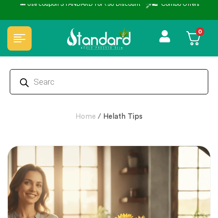
nt ˚ ༘⋆🛍️˚ Combo Offers
🏆 100% Natural & Chemical Free
0
Home
/
Helath Tips