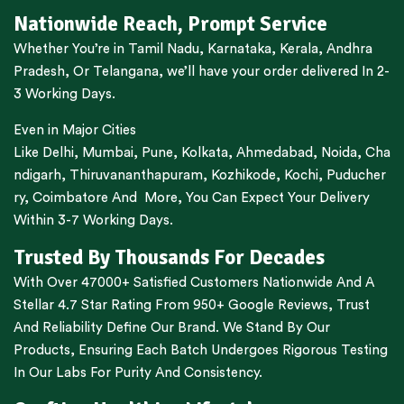
Nationwide Reach, Prompt Service
Whether You’re in
Tamil Nadu
,
Karnataka
,
Kerala
,
Andhra
Pradesh,
Or
Telangana
, we’ll have your order delivered In 2-
3 Working Days.
Even in Major Cities
Like
Delhi
,
Mumbai
,
Pune
,
Kolkata
,
Ahmedabad
,
Noida,
Cha
ndigarh
,
Thiruvananthapuram
,
Kozhikode
,
Kochi
,
Puducher
ry
,
Coimbatore
And More, You Can Expect Your Delivery
Within 3-7 Working Days.
Trusted By Thousands For Decades
With Over 47000+ Satisfied Customers Nationwide And A
Stellar 4.7 Star Rating From 950+ Google Reviews, Trust
And Reliability Define Our Brand. We Stand By Our
Products, Ensuring Each Batch Undergoes Rigorous Testing
In Our Labs For Purity And Consistency.