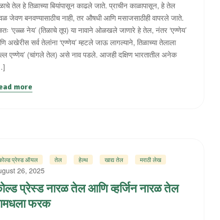
ळाचे तेल हे तिळाच्या बियांपासून काढले जाते. प्राचीन काळापासून, हे तेल
वळ जेवण बनवण्यासाठीच नाही, तर औषधी आणि मसाजसाठीही वापरले जाते.
ळतः ‘एळ्ळ नेय’ (तिळाचे तूप) या नावाने ओळखले जाणारे हे तेल, नंतर ‘एण्णेय’
ि अखेरीस सर्व तेलांना ‘एण्णेय’ म्हटले जाऊ लागल्याने, तिळाच्या तेलाला
ल्ल एण्णेय’ (चांगले तेल) असे नाव पडले. आजही दक्षिण भारतातील अनेक
…]
ead more
कोल्ड प्रेस्ड ऑयल
तेल
हेल्थ
खाद्य तेल
मराठी लेख
ugust 26, 2025
ोल्ड प्रेस्ड नारळ तेल आणि व्हर्जिन नारळ तेल
ामधला फरक