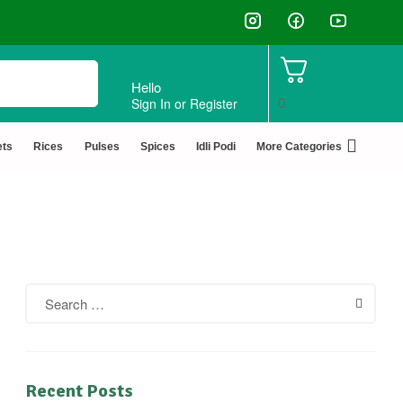
Hello
0
Sign In or Register
ets
Rices
Pulses
Spices
Idli Podi
More Categories
Recent Posts