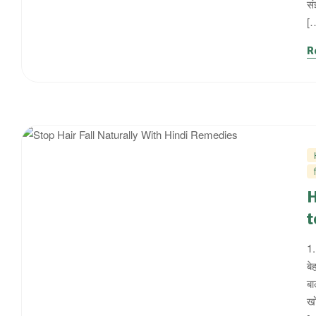
सं
[
R
H
t
1.
बे
बा
खो