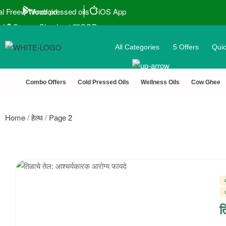
l Free🌿Wood pressed oils
Android
iOS App
ted 🔒 Secure Checkout 💵COD
 50,000+ Happy Customers
All Categories
5 Offers
Quic
ree Delivery above ₹1000
 Discount ˚ ༘⋆🛍️˚ Combo Offers
Combo Offers
Cold Pressed Oils
Wellness Oils
Cow Ghee
Home
/
हेल्थ
/
Page 2
त