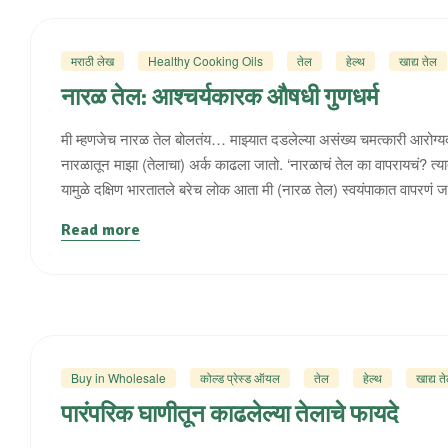
मराठी लेख
Healthy Cooking Oils
तेल
हेल्थ
खाद्य तेल
नारळ तेल: आश्चर्यकारक औषधी गुणधर्म
मी म्हणजेच नारळ तेल बोलतंय… माझ्यात दडलेल्या असंख्य चमत्कारी आरोग्यद
नारळातून माझा (तेलाचा) अर्क काढला जातो. ‘नारळाचं तेल का वापरायचं? 
यामुळे दक्षिण भारतातले बरेच लोक आता मी (नारळ तेल) स्वयंपाकात वापरणं
Read more
Buy in Wholesale
कोल्ड प्रेस्ड ऑयल
तेल
हेल्थ
खाद्य त
पारंपरिक घाणीतून काढलेल्या तेलाचे फायदे