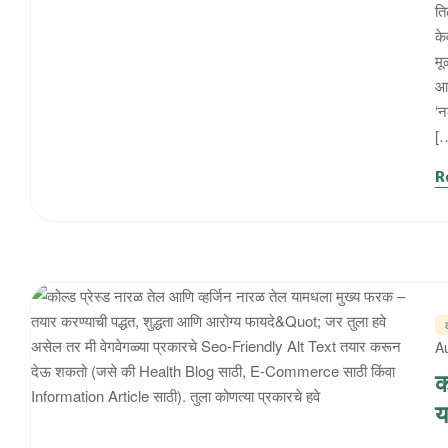
ति
के
मू
आण
‘न
[
R
A
क
य