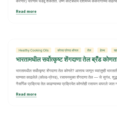
करणारे) परिणाम घडवू शकतात. उष्ण कटिबंधीय देशांमध्ये कर्करोगाच्या वाढत्
Read more
Healthy Cooking Oils
कोल्ड प्रेस्ड ऑयल
तेल
हेल्थ
खा
भारतामधील सर्वोत्कृष्ट शेंगदाणा तेल ब्रँड कोणत
भारतामधील सर्वोत्कृष्ट शेंगदाणा तेल कोणते? आत्ताच जाणून घ्या!तुम्ही भार
घाण्यात काढलेले (कोल्ड-प्रेस्ड), रसायनमुक्त शेंगदाणा तेल — जे सुगंध, शु
नैसर्गिक प्रक्रिया तेल काढण्याच्या प्रक्रियेत कोणतेही रसायन वापरले जात 
Read more