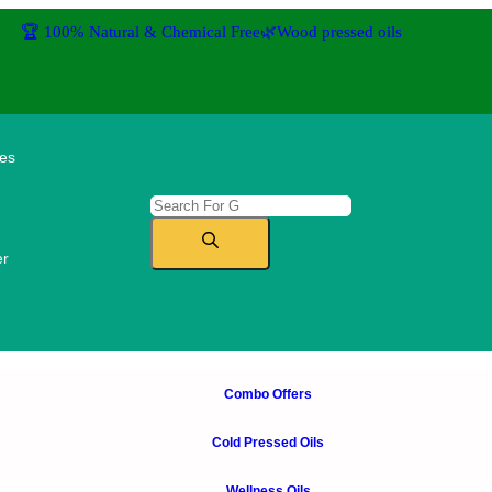
🏆 100% Natural & Chemical Free🌿Wood pressed oils
ies
er
Combo Offers
Cold Pressed Oils
Wellness Oils