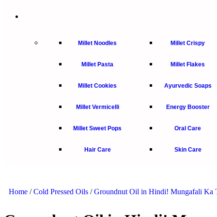
Millet Noodles
Millet Crispy
Millet Pasta
Millet Flakes
Millet Cookies
Ayurvedic Soaps
Millet Vermicelli
Energy Booster
Millet Sweet Pops
Oral Care
Hair Care
Skin Care
Home
/
Cold Pressed Oils
/
Groundnut Oil in Hindi! Mungafali Ka 