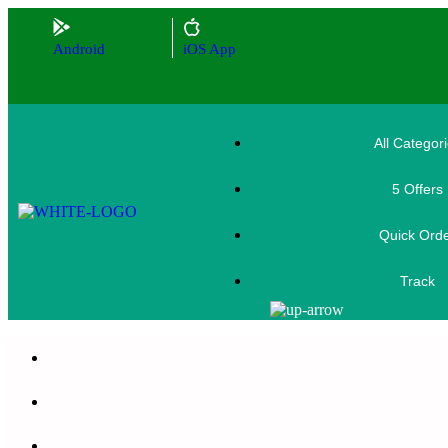
Android
iOS App
All Categor
5 Offers
Quick Ord
Track