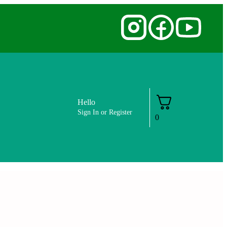
✅ FSSAI Certified 🧪 Lab Tested 🔒 Sec
Hello
Sign In or Register
0