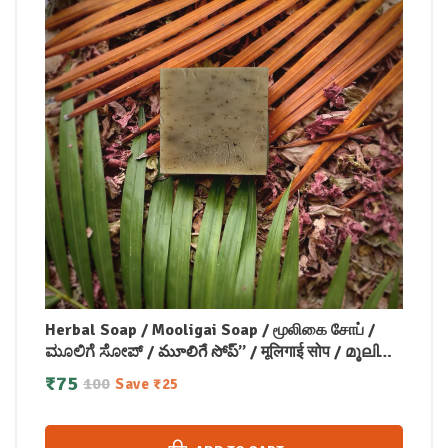
Herbal Soap / Mooligai Soap / மூலிகை சோப் /
ಮೂಲಿಗೆ ಸೋಪ್ / మూలిగే సోప్” / मूलिगाई सोप / മൂലിഗ
സോപ്പ്(100 GM)
₹
75
100
Save
₹
25