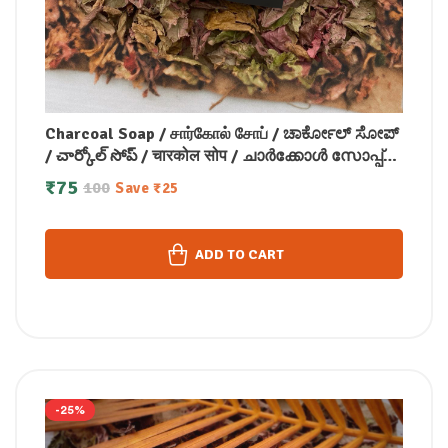
Charcoal Soap / சார்கோல் சோப் / ಚಾರ್ಕೋಲ್ ಸೋಪ್
/ చార్కోల్ సోప్ / चारकोल सोप / ചാർക്കോൾ സോപ്പ്
(100 GM)
₹
75
100
Save
₹
25
ADD TO CART
-25%