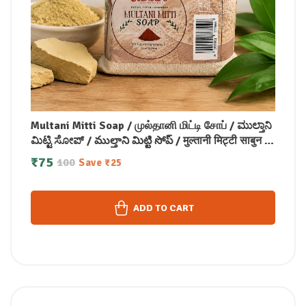
Multani Mitti Soap / முல்தானி மிட்டி சோப் / ಮುಲ್ತಾನಿ
ಮಿಟ್ಟಿ ಸೋಪ್ / ముల్తాని మిట్టి సోప్ / मुल्तानी मिट्टी साबुन /
മുൽത്താനി മിട്ടി സോപ്പ് (100 GM)
₹
75
100
Save
₹
25
ADD TO CART