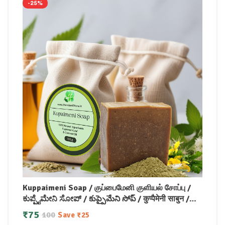
-25%
Kuppaimeni Soap / குப்பைமேனி குளியல் சோப்பு /
ಕುಪ್ಪೈಮೇನಿ ಸೋಪ್ / కుప్పైమేని సోప్ / कुप्पैमेनी साबुन /
കുപ്പൈമേനി സോപ്പ് (100 GM)
₹
75
100
Save
₹
25