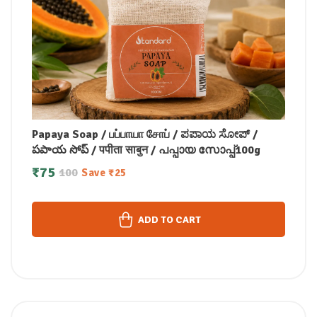
Papaya Soap / பப்பாயா சோப் / ಪಪಾಯ ಸೋಪ್ /
పపాయ సోప్ / पपीता साबुन / പപ്പായ സോപ്പ്100g
₹
75
100
Save
₹
25
ADD TO CART