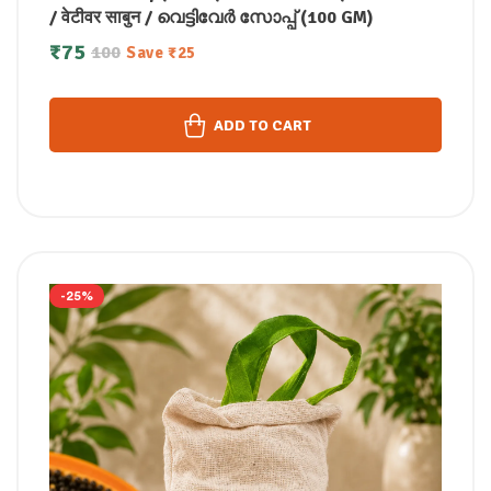
/ वेटीवर साबुन / വെട്ടിവേർ സോപ്പ് (100 GM)
₹
75
100
Save
₹
25
ADD TO CART
-25%