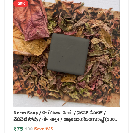
-25%
Neem Soap / வேப்பிலை சோப் / ನೀಮ್ ಸೋಪ್ /
వేపచెటి సోపు / नीम साबुन / ആരോഗ്യസോപ്പ് (100
GM)
₹
75
100
Save
₹
25