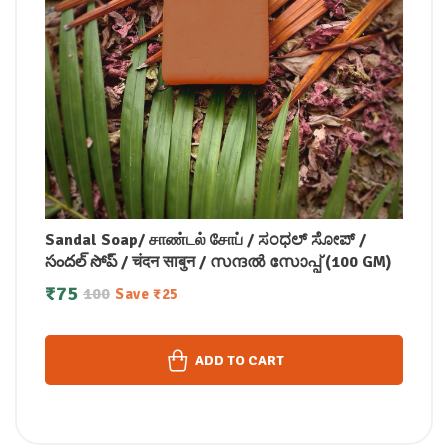
Sandal Soap/ சாண்டல் சோப் / ಸಂಧಲ್ ಸೋಪ್ /
సందల్ సోప్ / चंदन साबुन / സന്ദൽ സോപ്പ് (100 GM)
₹
75
100
Save
₹
25
ADD TO CART