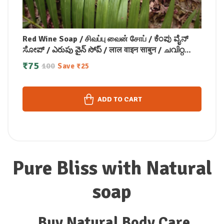
Red Wine Soap / சிவப்பு வைன் சோப் / ಕೆಂಪು ವೈನ್
ಸೋಪ್ / ఎరుపు వైన్ సోప్ / लाल वाइन साबुन / ചവിറ്റ
വൈൻ സോപ്പ്100g
₹
75
100
Save
₹
25
ADD TO CART
Pure Bliss with Natural
soap
Buy Natural Body Care