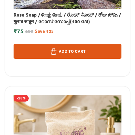
Rose Soap / ரோஜ் சோப் / ರೋಸ್ ಸೋಪ್ / రోజు సోపు /
गुलाब साबुन / റോസ് സോപ്പ്(100 GM)
₹
75
100
Save
₹
25
ADD TO CART
-25%