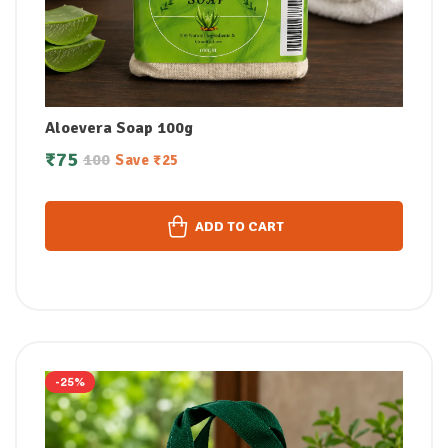
Aloevera Soap 100g
₹
75
100
Save
₹
25
ADD TO CART
-25%