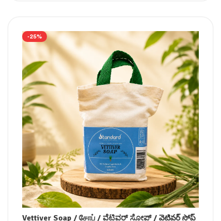
-25%
Vettiver Soap / சோப் / ವೆಟಿವರ್ ಸೋಪ್ / వెటివర్ సోప్