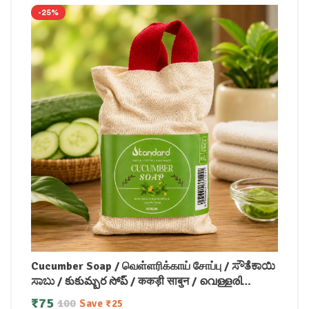
-25%
Cucumber Soap / வெள்ளரிக்காய் சோப்பு / ಸೌತೆಕಾಯಿ
ಸಾಬು / కుకుమ్బర సోప్ / ककड़ी साबुन / വെള്ളരി
സോപ്പ്100gm
₹
75
100
Save
₹
25