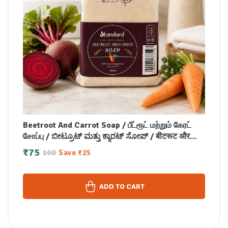
Beetroot And Carrot Soap / பீட்ரூட் மற்றும் கேரட்
சோப்பு / ಬೀಟ್ರೂಟ್ ಮತ್ತು ಕ್ಯಾರಟ್ ಸೋಪ್ / बीटरूट और
गाजर साबुन / ബീറ്റ്റ്റൂട്ടും ക്യാരറ്റും സോപ്പ്100g
₹
75
100
Save
₹
25
ADD TO CART