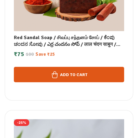
Red Sandal Soap / சிவப்பு சந்தனம் சோப் / ಕೆಂಪು
ಚಂದನ ಸೋಪು / ఎర్ర చందనం సోప్ / लाल चंदन साबुन /
രക്ത ചന്ദന സോപ്പ് (100 GM)
₹
75
100
Save
₹
25
ADD TO CART
-25%