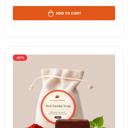
ADD TO CART
-25%