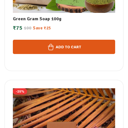
Green Gram Soap 100g
₹
75
100
Save
₹
25
ADD TO CART
-25%