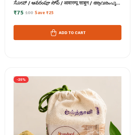
ಸೋಪ್ / ఆవరంపూ సోప్ / आवारम्पू साबुन / ആവരംപൂ
സോപ്പ്100g
₹
75
100
Save
₹
25
ADD TO CART
-25%