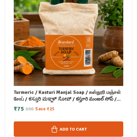
Turmeric / Kasturi Manjal Soap / கஸ்தூரி மஞ்சள்
சோப் / ಕಸ್ತೂರಿ ಮಞ್ಜಳ್ ಸೋಪ್ / కస్తూరి మంజల్ సోప్ /
कस्तूरी मंजल सोप / കസ്തൂരി മഞ്ചള്‍ സോപ്പ് (100
₹
75
100
Save
₹
25
GM)
ADD TO CART