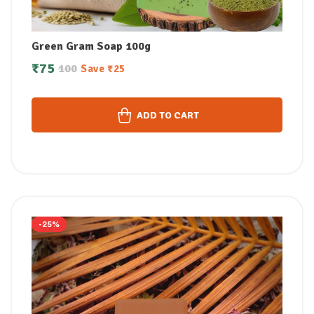
Green Gram Soap 100g
₹
75
100
Save
₹
25
ADD TO CART
-25%