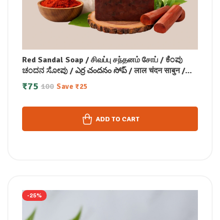
Red Sandal Soap / சிவப்பு சந்தனம் சோப் / ಕೆಂಪು
ಚಂದನ ಸೋಪು / ఎర్ర చందనం సోప్ / लाल चंदन साबुन /
രക്ത ചന്ദന സോപ്പ് (100 GM)
₹
75
100
Save
₹
25
ADD TO CART
-25%