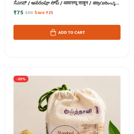
ಸೋಪ್ / ఆవరంపూ సోప్ / आवारम्पू साबुन / ആവരംപൂ
സോപ്പ്100g
₹
75
100
Save
₹
25
ADD TO CART
-25%