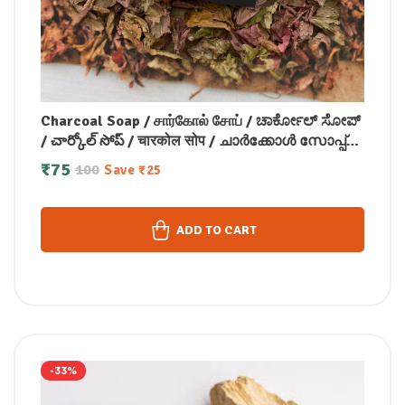
Charcoal Soap / சார்கோல் சோப் / ಚಾರ್ಕೋಲ್ ಸೋಪ್
/ చార్కోల్ సోప్ / चारकोल सोप / ചാർക്കോൾ സോപ്പ്
(100 GM)
₹
75
100
Save
₹
25
ADD TO CART
-33%