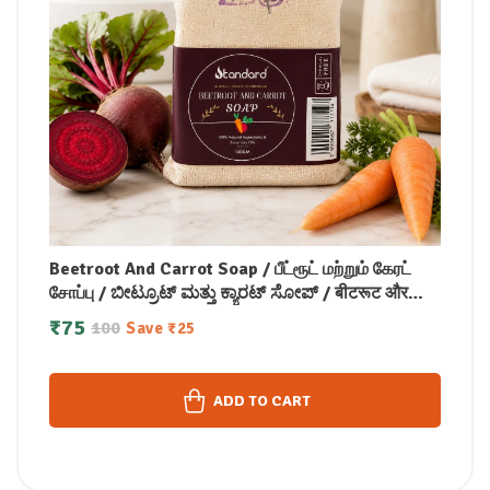
Beetroot And Carrot Soap / பீட்ரூட் மற்றும் கேரட்
சோப்பு / ಬೀಟ್ರೂಟ್ ಮತ್ತು ಕ್ಯಾರಟ್ ಸೋಪ್ / बीटरूट और
गाजर साबुन / ബീറ്റ്റ്റൂട്ടും ക്യാരറ്റും സോപ്പ്100g
₹
75
100
Save
₹
25
ADD TO CART