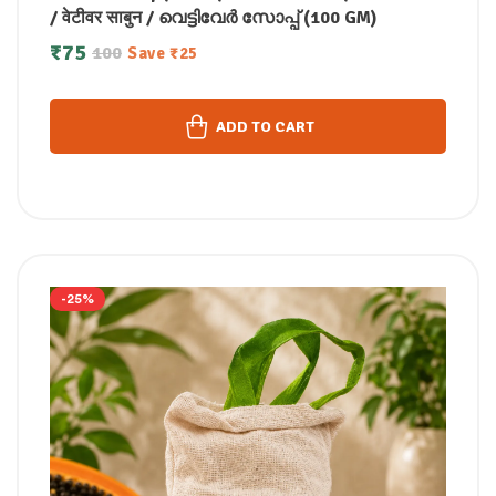
/ वेटीवर साबुन / വെട്ടിവേർ സോപ്പ് (100 GM)
₹
75
100
Save
₹
25
ADD TO CART
-25%