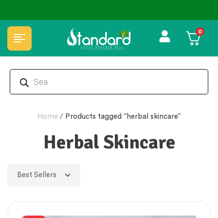
🏆 100% Natural & Chemical Free🌿Wood pressed oils
0
Home
/
Products tagged “herbal skincare”
Herbal Skincare