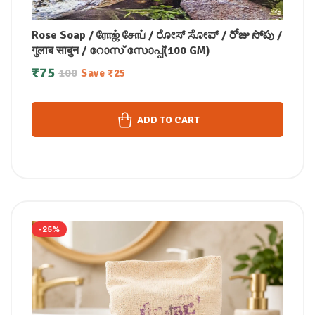
Rose Soap / ரோஜ் சோப் / ರೋಸ್ ಸೋಪ್ / రోజు సోపు /
गुलाब साबुन / റോസ് സോപ്പ്(100 GM)
₹
75
100
Save
₹
25
ADD TO CART
-25%