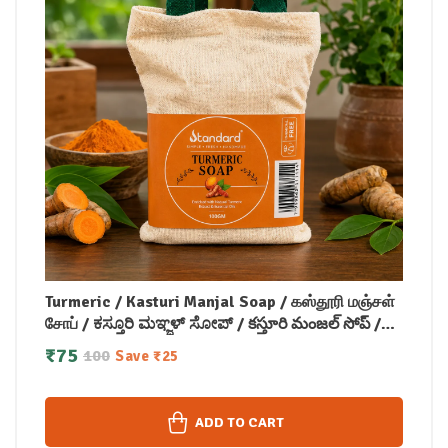
Turmeric / Kasturi Manjal Soap / கஸ்தூரி மஞ்சள்
சோப் / ಕಸ್ತೂರಿ ಮಞ್ಜಳ್ ಸೋಪ್ / కస్తూరి మంజల్ సోప్ /
कस्तूरी मंजल सोप / കസ്തൂരി മഞ്ചള്‍ സോപ്പ് (100
₹
75
100
Save
₹
25
GM)
ADD TO CART