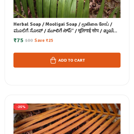
Herbal Soap / Mooligai Soap / மூலிகை சோப் /
ಮೂಲಿಗೆ ಸೋಪ್ / మూలిగే సోప్” / मूलिगाई सोप / മൂലിഗ
സോപ്പ്(100 GM)
₹
75
100
Save
₹
25
ADD TO CART
-25%