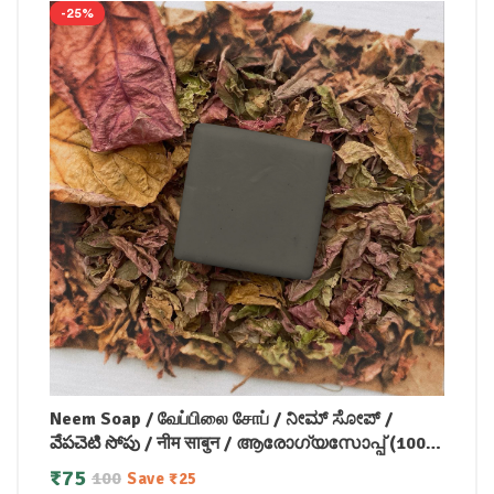
-25%
Neem Soap / வேப்பிலை சோப் / ನೀಮ್ ಸೋಪ್ /
వేపచెటి సోపు / नीम साबुन / ആരോഗ്യസോപ്പ് (100
GM)
₹
75
100
Save
₹
25