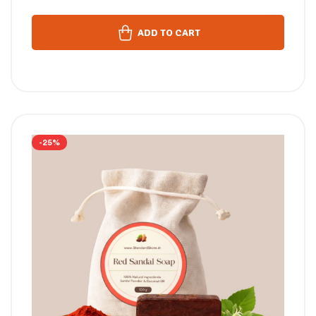
ADD TO CART
-25%