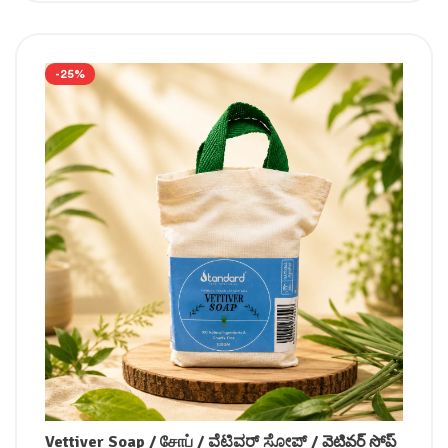
-25%
Vettiver Soap / சோப் / ವೆಟಿವರ್ ಸೋಪ್ / వెటివర్ సోప్