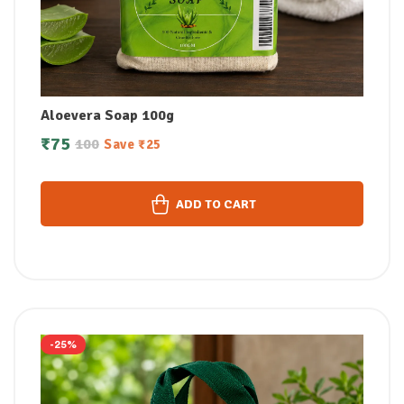
Aloevera Soap 100g
₹
75
100
Save
₹
25
ADD TO CART
-25%