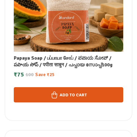
Papaya Soap / பப்பாயா சோப் / ಪಪಾಯ ಸೋಪ್ /
పపాయ సోప్ / पपीता साबुन / പപ്പായ സോപ്പ്100g
₹
75
100
Save
₹
25
ADD TO CART