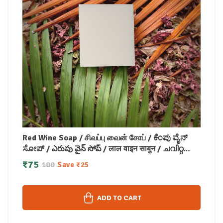
Red Wine Soap / சிவப்பு வைன் சோப் / ಕೆಂಪು ವೈನ್
ಸೋಪ್ / ఎరుపు వైన్ సోప్ / लाल वाइन साबुन / ചവിറ്റ
വൈൻ സോപ്പ്100g
₹
75
100
Save
₹
25
ADD TO CART