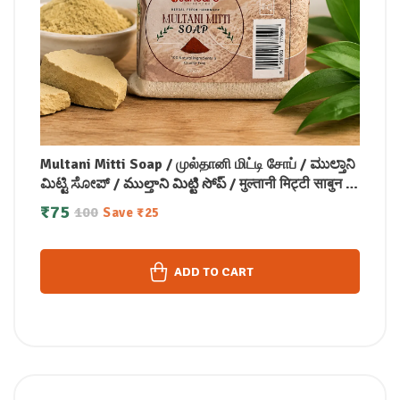
Multani Mitti Soap / முல்தானி மிட்டி சோப் / ಮುಲ್ತಾನಿ
ಮಿಟ್ಟಿ ಸೋಪ್ / ముల్తాని మిట్టి సోప్ / मुल्तानी मिट्टी साबुन /
മുൽത്താനി മിട്ടി സോപ്പ് (100 GM)
₹
75
100
Save
₹
25
ADD TO CART