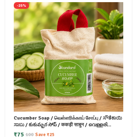
-25%
Cucumber Soap / வெள்ளரிக்காய் சோப்பு / ಸೌತೆಕಾಯಿ
ಸಾಬು / కుకుమ్బర సోప్ / ककड़ी साबुन / വെള്ളരി
സോപ്പ്100gm
₹
75
100
Save
₹
25