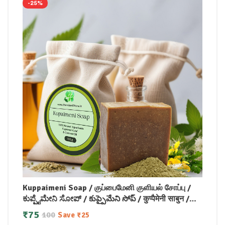
-25%
Kuppaimeni Soap / குப்பைமேனி குளியல் சோப்பு /
ಕುಪ್ಪೈಮೇನಿ ಸೋಪ್ / కుప్పైమేని సోప్ / कुप्पैमेनी साबुन /
കുപ്പൈമേനി സോപ്പ് (100 GM)
₹
75
100
Save
₹
25