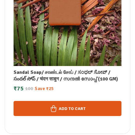
Sandal Soap/ சாண்டல் சோப் / ಸಂಧಲ್ ಸೋಪ್ /
సందల్ సోప్ / चंदन साबुन / സന്ദൽ സോപ്പ് (100 GM)
₹
75
100
Save
₹
25
ADD TO CART