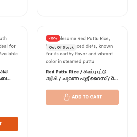
-15%
Out Of Stock
சிலி
Red Puttu Rice / சிவப்பு புட்டு
ാംബ
அரிசி / ചുവന്ന പുട്ട് റൈസ് / రెడ్
ಿಚಿಲಿ
పుట్టు అన్నం /ಕೆಂಪು ಪುಟ್ಟು ಅಕ್ಕಿ / लाल
ावल
पुट्टू चावल
ADD TO CART
T