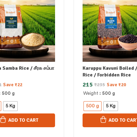
 Samba Rice / சீரக சம்பா
Karuppu Kavuni Boiled 
Rice / Forbidden Rice
215
1
₹
235
Save
₹
22
Save
₹
20
: 500 g
Weight
: 500 g
5 Kg
500 g
5 Kg
ADD TO CART
ADD TO CAR