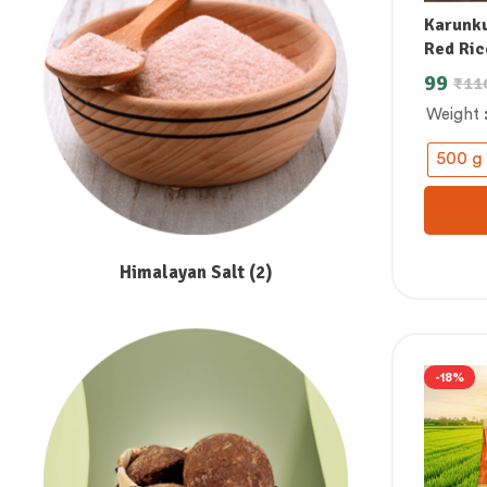
Karunku
Red Ric
99
₹
11
Weight
500 g
Himalayan Salt
(2)
-18%