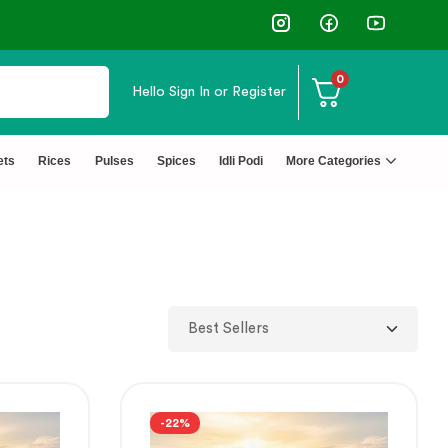
0
Hello
Sign In or Register
ets
Rices
Pulses
Spices
Idli Podi
More Categories
-22%