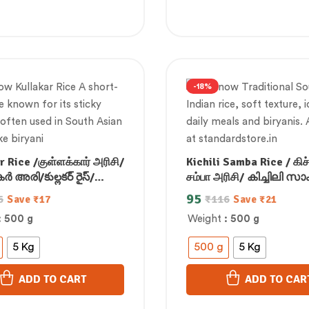
-18%
 Rice /குள்ளக்கார் அரிசி/
Kichili Samba Rice / கிச்
 അരി/కుల్లకర్ రైస్/
சம்பா அரிசி/ കിച്ചിലി സ
ಅಕ್ಕಿ/कुल्लकर चावल
അരി/ కిచిలి సాంబా అన్నం/ ಕ
95
6
₹
116
Save
₹
17
Save
₹
21
ಸಾಂಬಾ ಅಕ್ಕಿ/किचिली सांबा च
: 500 g
Weight
: 500 g
5 Kg
500 g
5 Kg
ADD TO CART
ADD TO CAR