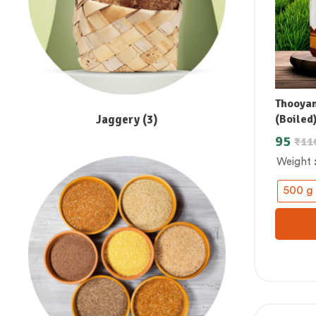
Thooyam
Jaggery
(3)
(Boiled
തൂയമല്
95
₹
11
అన్నం /ತ
Weight
चावल
500 g