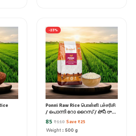
-23%
Rice
Ponni Raw Rice பொன்னி பச்சரிசி
/ പൊന്നി റോ റൈസ് / పోనీ రా
రైస్ / ಪೊನ್ನಿ ಹಸಿ ಅಕ್ಕಿ / पोनी रॉ राइस
85
₹
110
Save
₹
25
Weight
: 500 g