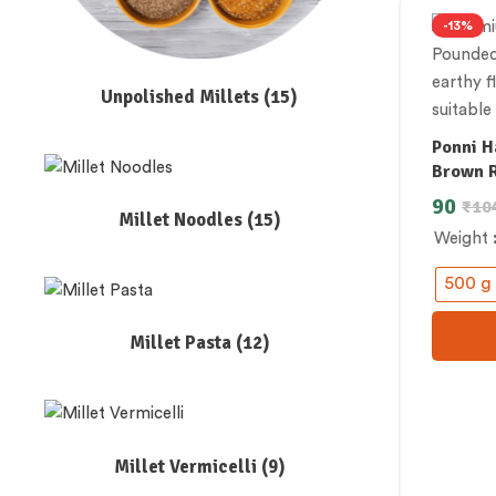
-13%
Unpolished Millets
(15)
Ponni H
Brown R
90
₹
10
Millet Noodles
(15)
Weight
500 g
Millet Pasta
(12)
Millet Vermicelli
(9)