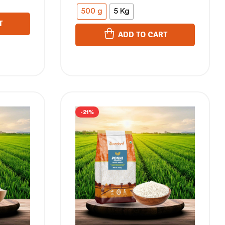
500 g
5 Kg
T
ADD TO CART
-21%