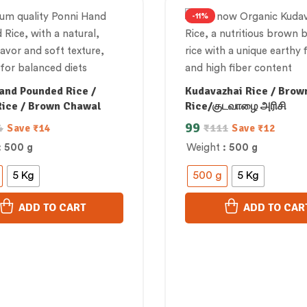
-11%
and Pounded Rice /
Kudavazhai Rice / Brow
ice / Brown Chawal
Rice/குடவாழை அரிசி
99
4
₹
111
Save
₹
14
Save
₹
12
: 500 g
Weight
: 500 g
5 Kg
500 g
5 Kg
ADD TO CART
ADD TO CAR