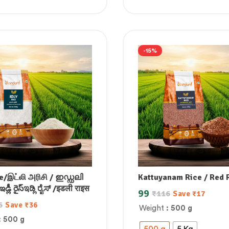
-15%
ce/இட்லி அரிசி / ഇഡ്ഡലി
Kattuyanam Rice / Red 
్లీ రైస్ಇಡ್ಲಿ ರೈಸ್ /इडली राइस
99
₹
116
Save
₹
17
6
Save
₹
36
Weight
: 500 g
: 500 g