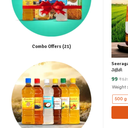
Combo Offers
(21)
Seeraga
அரிசி
99
₹
12
Weight
500 g