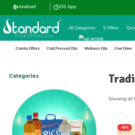
Android
iOS App
All Categories
5 Offers
Quic
Combo Offers
Cold Pressed Oils
Wellness Oils
Cow Ghee
Tradi
Categories
Showing all 1
-18%