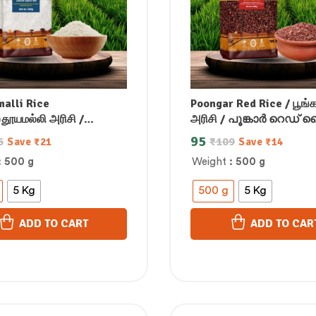
alli Rice
Poongar Red Rice / பூங்கர்
)தூயமல்லி அரிசி /
அரிசி / പൂങ്കാർ റെഡ് 
ലി അരി / తూయమల్లి
పూంగర్ రెడ్ రైస్ /ಪೂಂಗರ್ ರೆ
95
6
₹
109
Save
₹
21
Save
₹
14
ೂಯಮಲ್ಲಿ ರೈಸ್/थूयामल्ली
पोंगर लाल चावल
: 500 g
Weight
: 500 g
5 Kg
500 g
5 Kg
ADD TO CART
ADD TO CAR