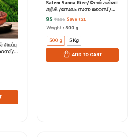
Salem Sanna Rice/ சேலம் சன்னா
அரிசி /സേലം സന്ന റൈസ് /
సేలం సన్నా రైస్ /ಸೇಲಂ ಸನ್ನಾ ರೈಸ್/
95
₹
116
Save
₹
21
सलेम सना राइस
Weight
: 500 g
500 g
5 Kg
 சிவப்பு
റൈസ് /
ADD TO CART
ಡ್ ರೈಸ್ /
T