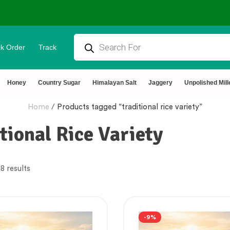
k Order
Track
Honey
Country Sugar
Himalayan Salt
Jaggery
Unpolished Mill
Home
/
Products tagged “traditional rice variety”
tional Rice Variety
8 results
-9%