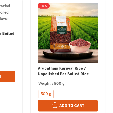
-18%
n Boiled
Arubatham Kuruvai Rice /
Unpolished Par Boiled Rice
T
Weight
: 500 g
500 g
ADD TO CART