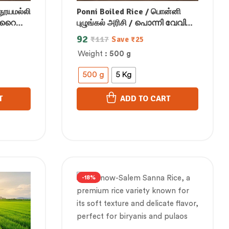
தூயமல்லி
Ponni Boiled Rice / பொன்னி
ോ റൈസ്
புழுங்கல் அரிசி / പൊന്നി വേവിച്ച
/
ചോറ് / పోనీ బాయిల్డ్ రైస్ /ಪೊನ್ನಿ
92
₹
117
Save
₹
25
्ली रॉ
ಬೇಯಿಸಿದ ಅಕ್ಕಿ /पोन्नी उबले हुए चावल
Weight
: 500 g
500 g
5 Kg
T
ADD TO CART
-18%