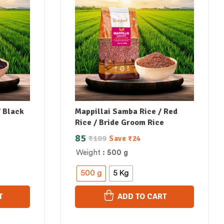
/ Black
Mappillai Samba Rice / Red
Rice / Bride Groom Rice
85
₹
109
Save
₹
24
Weight
: 500 g
500 g
5 Kg
T
ADD TO CART