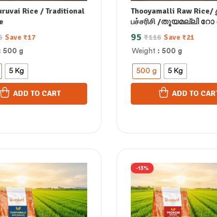
ruvai Rice / Traditional
Thooyamalli Raw Rice/ 
e
பச்சரிசி /തൂയമല്ലി റ
/తూయమల్లి ముడి బియ్యం 
95
6
₹
116
Save
₹
17
Save
₹
21
ತೂಯಮಲ್ಲಿ ಕಚ್ಚಾ ಅಕ್ಕಿ / थूयामल
: 500 g
Weight
: 500 g
राइस
5 Kg
500 g
5 Kg
ADD TO CART
ADD TO CAR
-13%