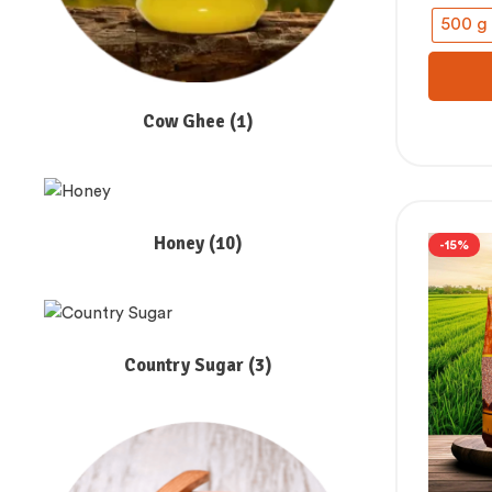
500 g
Cow Ghee
(1)
Honey
(10)
-15%
Country Sugar
(3)