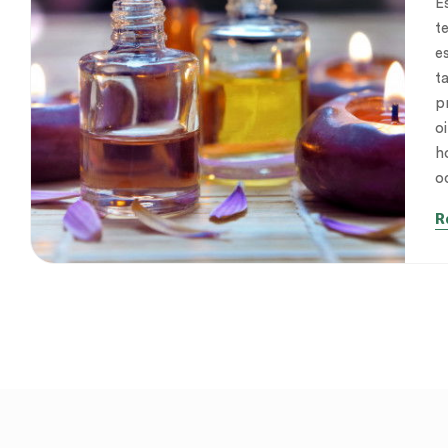
E
t
e
t
p
o
h
o
R