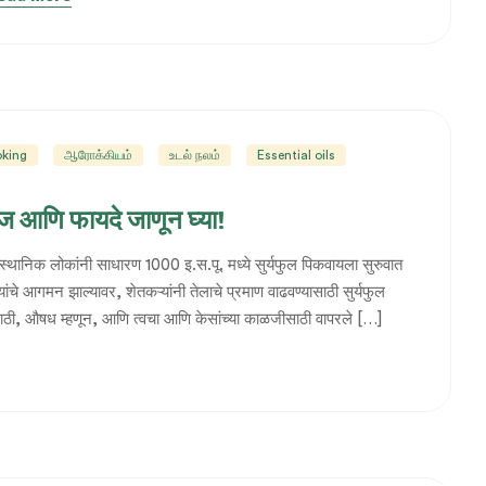
oking
ஆரோக்கியம்
உடல் நலம்
Essential oils
रीज आणि फायदे जाणून घ्या!
या स्थानिक लोकांनी साधारण 1000 इ.स.पू. मध्ये सुर्यफुल पिकवायला सुरुवात
ांचे आगमन झाल्यावर, शेतकऱ्यांनी तेलाचे प्रमाण वाढवण्यासाठी सुर्यफुल
साठी, औषध म्हणून, आणि त्वचा आणि केसांच्या काळजीसाठी वापरले […]