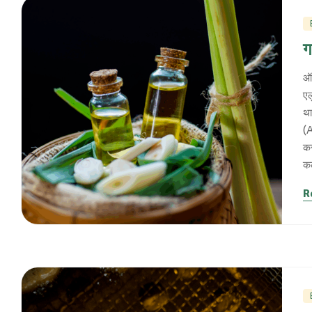
ग
ऑन
एल
था
(A
कर
कल
R