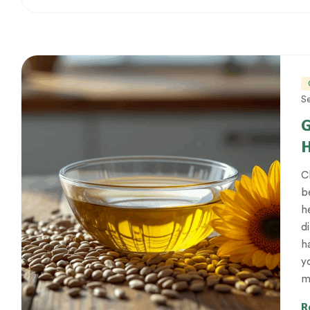
S
G
H
C
b
h
d
h
y
m
R