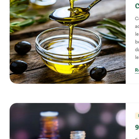
C
C
a
l
b
da
l
R
9