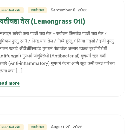
September 8, 2025
Essential oils
मराठी लेख
वतीचहा तेल (Lemongrass Oil)
लाइन खरेदी करा गवती चहा तेल – सर्वोत्तम किंमतीत गवती चहा तेल /
ुमिचाय पुल्लु एननै / निम्बू घास तेल / निम्बे हुल्लु / निम्मा गड्डी / इंजी पुल्लु
यलम फायदे अँटीऑक्सिडंट गुणधर्म पोटातील अल्सर टाळते बुरशीविरोधी
ntifungal) गुणधर्म जंतुविरोधी (Antibacterial) गुणधर्म सूज कमी
णारे (Anti-inflammatory) गुणधर्म वेदना आणि सूज कमी करते परिचय
्पना करा […]
ead more
August 20, 2025
Essential oils
मराठी लेख