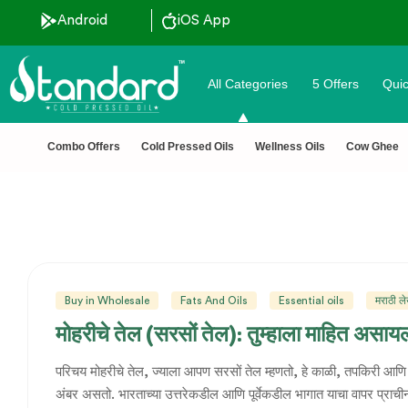
ted 🔒 Secure Checkout 💵COD
Android
iOS App
All Categories
5 Offers
Quic
Combo Offers
Cold Pressed Oils
Wellness Oils
Cow Ghee
Buy in Wholesale
Fats And Oils
Essential oils
मराठी ल
मोहरीचे तेल (सरसों तेल): तुम्हाला माहित असा
परिचय मोहरीचे तेल, ज्याला आपण सरसों तेल म्हणतो, हे काळी, तपकिरी आणि पा
अंबर असतो. भारताच्या उत्तरेकडील आणि पूर्वेकडील भागात याचा वापर प्राची