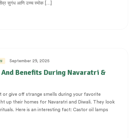
तीव्र सुगंध आणि उच्च स्मोक […]
September 29, 2025
ेख
 And Benefits During Navaratri &
 or give off strange smells during your favorite
ght up their homes for Navaratri and Diwali. They look
ituals. Here is an interesting fact: Castor oil lamps