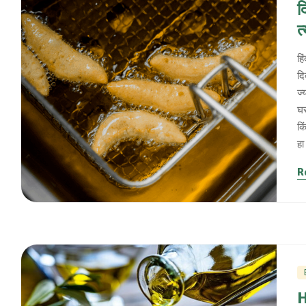
द
त
हि
दि
ज्
घर
कि
हा
R
H