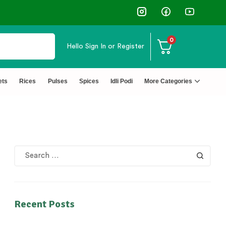
↩️ Easy Returns 🆓🏠🚚 Free Del
0
Hello
Sign In or Register
ets
Rices
Pulses
Spices
Idli Podi
More Categories
Recent Posts