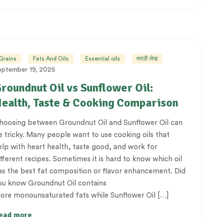
Grains
Fats And Oils
Essential oils
मराठी लेख
eptember 19, 2025
roundnut Oil vs Sunflower Oil:
ealth, Taste & Cooking Comparison
hoosing between Groundnut Oil and Sunflower Oil can
e tricky. Many people want to use cooking oils that
elp with heart health, taste good, and work for
ifferent recipes. Sometimes it is hard to know which oil
as the best fat composition or flavor enhancement. Did
ou know Groundnut Oil contains
ore monounsaturated fats while Sunflower Oil […]
ead more