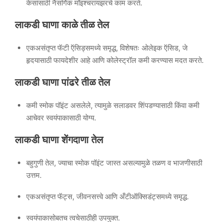
केसांसाठी नैसर्गिक मॉइश्चरायझरचे काम करते.
लाकडी घाणा काळे तीळ तेल
एकअसंतृप्त फॅटी ऍसिड्समध्ये समृद्ध, विशेषतः ओलेइक ऍसिड, जे
हृदयासाठी फायदेशीर आहे आणि कोलेस्ट्रॉल कमी करण्यास मदत करते.
लाकडी घाणा पांढरे तीळ तेल
कमी स्मोक पॉइंट असलेले, त्यामुळे सलाडवर शिंपडण्यासाठी किंवा कमी
आचेवर स्वयंपाकासाठी योग्य.
लाकडी घाणा शेंगदाणा तेल
बहुगुणी तेल, ज्याचा स्मोक पॉइंट जास्त असल्यामुळे तळण व भाजणीसाठी
उत्तम.
एकअसंतृप्त फॅट्स, जीवनसत्त्वे आणि अँटीऑक्सिडंट्समध्ये समृद्ध.
स्वयंपाकासोबतच त्वचेसाठीही उपयुक्त.