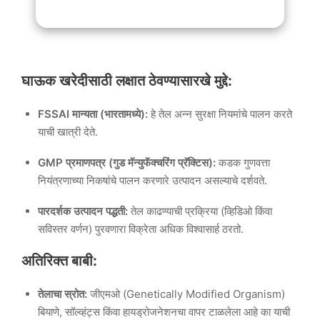
घाऊक खरेदीसाठी लक्षात ठेवण्यासारखे मुद्दे:
FSSAI मान्यता (भारतामध्ये):
हे तेल अन्न सुरक्षा नियमांचे पालन करते
याची खात्री देते.
GMP प्रमाणपत्र (गुड मॅन्युफॅक्चरिंग प्रॅक्टिस):
कडक गुणवत्ता
नियंत्रणाच्या निकषांचे पालन करणारे उत्पादन असल्याचे दर्शवते.
पारदर्शक उत्पादन पद्धती:
तेल काढण्याची प्रक्रिया (व्हिडिओ किंवा
सविस्तर वर्णन) पुरवणारा विक्रेता अधिक विश्वासार्ह ठरतो.
अतिरिक्त बाबी:
तेलाचा स्रोत:
जीएमओ (Genetically Modified Organism)
बियाणे, सॉल्व्हंट्स किंवा हायड्रोजनेशनचा वापर टाळलेला आहे का याची