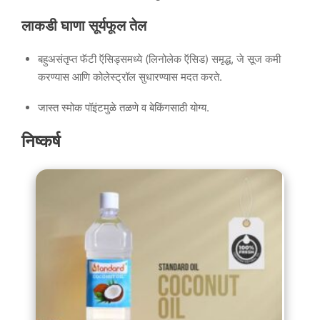
लाकडी घाणा सूर्यफूल तेल
बहुअसंतृप्त फॅटी ऍसिड्समध्ये (लिनोलेक ऍसिड) समृद्ध, जे सूज कमी
करण्यास आणि कोलेस्ट्रॉल सुधारण्यास मदत करते.
जास्त स्मोक पॉइंटमुळे तळणे व बेकिंगसाठी योग्य.
निष्कर्ष