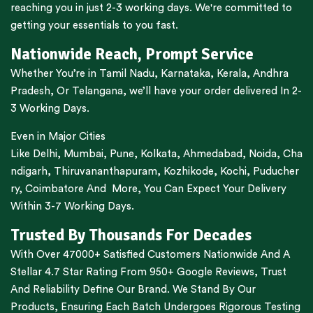
reaching you in just 2-3 working days. We're committed to
getting your essentials to you fast.
Nationwide Reach, Prompt Service
Whether You’re in
Tamil Nadu
,
Karnataka
,
Kerala
,
Andhra
Pradesh,
Or
Telangana
, we’ll have your order delivered In 2-
3 Working Days.
Even in Major Cities
Like
Delhi
,
Mumbai
,
Pune
,
Kolkata
,
Ahmedabad
,
Noida,
Cha
ndigarh
,
Thiruvananthapuram
,
Kozhikode
,
Kochi
,
Puducher
ry
,
Coimbatore
And More, You Can Expect Your Delivery
Within 3-7 Working Days.
Trusted By Thousands For Decades
With Over 47000+ Satisfied Customers Nationwide And A
Stellar 4.7 Star Rating From 950+ Google Reviews, Trust
And Reliability Define Our Brand. We Stand By Our
Products, Ensuring Each Batch Undergoes Rigorous Testing