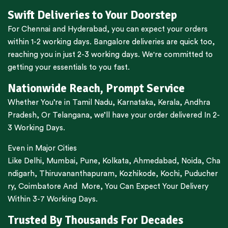
Swift Deliveries to Your Doorstep
For
Chennai
and
Hyderabad
, you can expect your orders
within 1-2 working days.
Bangalore
deliveries are quick too,
reaching you in just 2-3 working days. We're committed to
getting your essentials to you fast.
Nationwide Reach, Prompt Service
Whether You’re in
Tamil Nadu
,
Karnataka
,
Kerala
,
Andhra
Pradesh,
Or
Telangana
, we’ll have your order delivered In 2-
3 Working Days.
Even in Major Cities
Like
Delhi
,
Mumbai
,
Pune
,
Kolkata
,
Ahmedabad
,
Noida,
Cha
ndigarh
,
Thiruvananthapuram
,
Kozhikode
,
Kochi
,
Puducher
ry
,
Coimbatore
And More, You Can Expect Your Delivery
Within 3-7 Working Days.
Trusted By Thousands For Decades