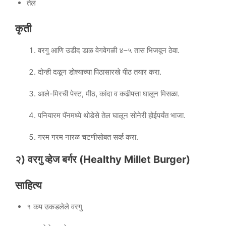
तेल
कृती
वरगु आणि उडीद डाळ वेगवेगळी ४–५ तास भिजवून ठेवा.
दोन्ही दळून डोश्याच्या पिठासारखे पीठ तयार करा.
आले-मिरची पेस्ट, मीठ, कांदा व कढीपत्ता घालून मिसळा.
पनियारम पॅनमध्ये थोडेसे तेल घालून सोनेरी होईपर्यंत भाजा.
गरम गरम नारळ चटणीसोबत सर्व्ह करा.
२) वरगु व्हेज बर्गर (Healthy Millet Burger)
साहित्य
१ कप उकडलेले वरगु