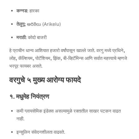
कन्नड:
हारका
तेलुगू:
అరికెలు (Arikelu)
मराठी:
कोदो बाजरी
हे प्राचीन धान्य आशियात हजारो वर्षांपासून खाल्ले जाते. वरगु मध्ये प्रथिने,
लोह, कॅल्शियम, पोटॅशियम, झिंक, बी-व्हिटॅमिन्स आणि सर्वात महत्त्वाचे म्हणजे
भरपूर फायबर असते.
वरगुचे ५ मुख्य आरोग्य फायदे
१. मधुमेह नियंत्रण
कमी ग्लायसेमिक इंडेक्स असल्यामुळे रक्तातील साखर पटकन वाढत
नाही.
इन्सुलिन संवेदनशीलता वाढवते.