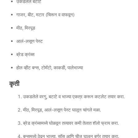
उकडलेले बटाटे
गाजर, बीट, मटार (चिरून व वाफवून)
मीठ, मिरपूड
आलं-लसूण पेस्ट
ब्रेड क्रंब्स
होल व्हीट बन्स, टोमॅटो, काकडी, पालेभाज्या
कृती
उकडलेले वरगु, बटाटे व भाज्या एकत्र करून कटलेट तयार करा.
मीठ, मिरपूड, आलं-लसूण पेस्ट घालून चांगले मळा.
ब्रेड क्रंब्समध्ये घोळवून तव्यावर कमी तेलात शॅलो फ्राय करा.
बन्समध्ये ठेवून भाज्या, सॉस आणि चीज घालून बर्गर तयार करा.