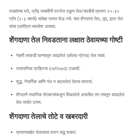
तज्ज्ञांच्या मते, प्रौढ व्यक्तींनी दररोज एकूण तेल/चरबीचे प्रमाण २५-३०
ग्रॅम (२-३ चमचे) यापेक्षा जास्त घेऊ नये. यात शेंगदाणा तेल, तूप, इतर तेल
यांचा एकत्रित समावेश असावा.
शेंगदाणा तेल निवडताना लक्षात ठेवायच्या गोष्टी
नेहमी लाकडी घाण्यातून काढलेलं (कोल्ड-प्रेस्ड) तेल घ्यावं.
रासायनिक प्रक्रिया (refined) टाळावी.
शुद्ध, नैसर्गिक आणि गंध न बदललेलं तेलच वापरावं.
शेंगदाणे स्थानिक शेतकऱ्यांकडून मिळालेले असतील तर त्यातून काढलेलं
तेल सर्वात उत्तम.
शेंगदाणा तेलाचे तोटे व खबरदारी
प्रमाणाबाहेर घेतल्यास वजन वाढू शकतं.