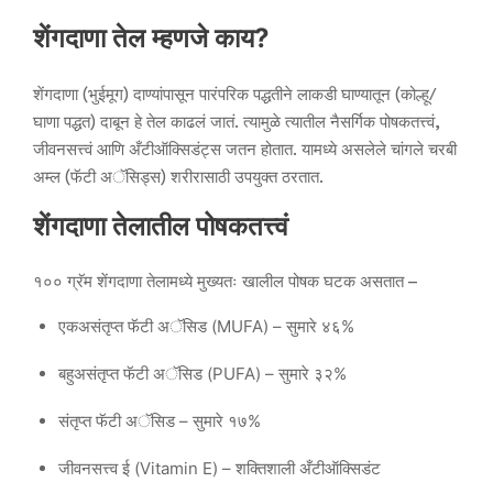
शेंगदाणा तेल म्हणजे काय?
शेंगदाणा (भुईमूग) दाण्यांपासून पारंपरिक पद्धतीने लाकडी घाण्यातून (कोल्हू/
घाणा पद्धत) दाबून हे तेल काढलं जातं. त्यामुळे त्यातील नैसर्गिक पोषकतत्त्वं,
जीवनसत्त्वं आणि अँटीऑक्सिडंट्स जतन होतात. यामध्ये असलेले चांगले चरबी
अम्ल (फॅटी अॅसिड्स) शरीरासाठी उपयुक्त ठरतात.
शेंगदाणा तेलातील पोषकतत्त्वं
१०० ग्रॅम शेंगदाणा तेलामध्ये मुख्यतः खालील पोषक घटक असतात –
एकअसंतृप्त फॅटी अॅसिड (MUFA) – सुमारे ४६%
बहुअसंतृप्त फॅटी अॅसिड (PUFA) – सुमारे ३२%
संतृप्त फॅटी अॅसिड – सुमारे १७%
जीवनसत्त्व ई (Vitamin E) – शक्तिशाली अँटीऑक्सिडंट