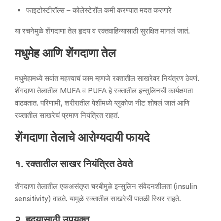
फाइटोस्टीरॉल्स – कोलेस्टेरॉल कमी करण्यात मदत करणारे
या रचनेमुळे शेंगदाणा तेल हृदय व रक्तवाहिन्यासाठी सुरक्षित मानलं जातं.
मधुमेह आणि शेंगदाणा तेल
मधुमेहामध्ये सर्वात महत्त्वाचं काम म्हणजे रक्तातील साखरेवर नियंत्रण ठेवणं.
शेंगदाणा तेलातील MUFA व PUFA हे रक्तातील इन्सुलिनची कार्यक्षमता
वाढवतात. परिणामी, शरीरातील पेशींमध्ये ग्लुकोज नीट शोषलं जातं आणि
रक्तातील साखरेचं प्रमाण नियंत्रित राहतं.
शेंगदाणा तेलाचे आरोग्यदायी फायदे
१. रक्तातील साखर नियंत्रित ठेवते
शेंगदाणा तेलातील एकअसंतृप्त चरबीमुळे इन्सुलिन संवेदनशीलता (insulin
sensitivity) वाढते. यामुळे रक्तातील साखरेची पातळी स्थिर राहते.
२. हृदयासाठी उपयुक्त