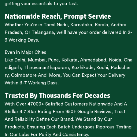
getting your essentials to you fast.
Nationwide Reach, Prompt Service
Whether You’re in
Tamil Nadu
,
Karnataka
,
Kerala
,
Andhra
Pradesh,
Or
Telangana
, we’ll have your order delivered In 2-
3 Working Days.
Even in Major Cities
Like
Delhi
,
Mumbai
,
Pune
,
Kolkata
,
Ahmedabad
,
Noida,
Cha
ndigarh
,
Thiruvananthapuram
,
Kozhikode
,
Kochi
,
Puducher
ry
,
Coimbatore
And More, You Can Expect Your Delivery
Within 3-7 Working Days.
Trusted By Thousands For Decades
With Over 47000+ Satisfied Customers Nationwide And A
Stellar 4.7 Star Rating From 950+ Google Reviews, Trust
And Reliability Define Our Brand. We Stand By Our
Products, Ensuring Each Batch Undergoes Rigorous Testing
In Our Labs For Purity And Consistency.