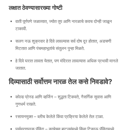
लक्षात ठेवण्यासारख्या गोष्टी
वाती पूर्णपणे जळाव्यात, ज्योत तुप आणि नारळाचे कवच दोन्ही जाळून
टाकावी.
सलग नऊ शुक्रवार हे दिवे लावल्यास सर्व दोष दूर होतात, अडचणी
मिटतात आणि पंचमहाभूतांचे संतुलन पुन्हा मिळते.
हे दिवे घरात लावता येतात, पण मंदिरात लावल्यास अधिक प्रभावी मानले
जातात.
दिव्यासाठी सर्वोत्तम नारळ तेल कसे निवडावे?
कोल्ड प्रेस्ड आणि व्हर्जिन – शुद्धता टिकवते, नैसर्गिक सुवास आणि
गुणधर्म राखते.
रसायनमुक्त – ब्लीच केलेले किंवा प्रक्रिया केलेले तेल टाळा.
पर्यावरणपूरक पॅकिंग – काचेच्या बाटल्यांमध्ये किंवा टिकाऊ पॅकिंगमध्ये