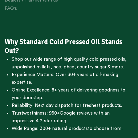
Dealers / Partner with us
FAQ's
Why Standard Cold Pressed Oil Stands
Out?
Shop our wide range of high quality cold pressed oils,
unpolished millets, rice, ghee, country sugar & more.
Experience Matters: Over 30+ years of oil-making
expertise.
Online Excellence: 8+ years of delivering goodness to
your doorstep.
Reliability: Next day dispatch for freshest products.
Trustworthiness:
950+Google reviews
with an
impressive 4.7-star rating.
Wide Range:
300+ natural products
to choose from.