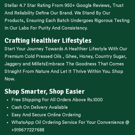
Stellar 4.7 Star Rating From 950+ Google Reviews, Trust
And Reliability Define Our Brand. We Stand By Our
Products, Ensuring Each Batch Undergoes Rigorous Testing
In Our Labs For Purity And Consistency.
Crafting Healthier Lifestyles
Start Your Journey Towards A Healthier Lifestyle With Our
Premium
Cold Pressed Oils
,
Ghee
,
Honey
,
Country Sugar
,
Jaggery
and
Millets
Embrace The Goodness That Comes
Straight From Nature And Let It Thrive Within You. Shop
Now.
Shop Smarter, Shop Easier
Free Shipping For All Orders Above Rs.1000
Cash On Delivery Available
Easy And Secure Online Ordering
WhatsApp Oil Ordering Service
For Your Convenience @
+919677227688