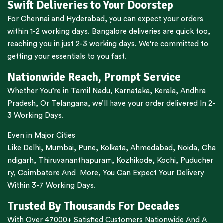
Swift Deliveries to Your Doorstep
For
Chennai
and
Hyderabad
, you can expect your orders
within 1-2 working days.
Bangalore
deliveries are quick too,
reaching you in just 2-3 working days. We're committed to
getting your essentials to you fast.
Nationwide Reach, Prompt Service
Whether You’re in
Tamil Nadu
,
Karnataka
,
Kerala
,
Andhra
Pradesh,
Or
Telangana
, we’ll have your order delivered In 2-
3 Working Days.
Even in Major Cities
Like
Delhi
,
Mumbai
,
Pune
,
Kolkata
,
Ahmedabad
,
Noida,
Cha
ndigarh
,
Thiruvananthapuram
,
Kozhikode
,
Kochi
,
Puducher
ry
,
Coimbatore
And More, You Can Expect Your Delivery
Within 3-7 Working Days.
Trusted By Thousands For Decades
With Over 47000+ Satisfied Customers Nationwide And A