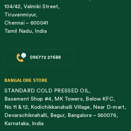
104/42, Valmiki Street,
Tiruvanmiyur,
Chennai – 600041
Tamil Nadu, India
096772 27688
BANGALORE STORE
STANDARD COLD PRESSED OIL,
Basement Shop #4, MK Towers, Below KFC,
No 11 & 12, Kodichikkanahalli Village, Near D-mart,
Devarachiknahalli, Begur, Bangalore – 560076,
Karnataka, India