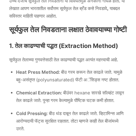
उच्च दर्जाचे सूर्यफुल तेल निवडताना या विविधतेमुळे अनेकांना गोंधळ होतो. या
लेखात आपण भारतातील सर्वोत्तम सूर्यफुल तेल ब्रँड कसे निवडावे, याबद्दल
सविस्तर माहिती पाहणार आहोत.
सूर्यफुल तेल निवडताना लक्षात ठेवावयाच्या गोष्टी
1. तेल काढण्याची पद्धत (Extraction Method)
सूर्यफुल तेलाच्या गुणवत्तेसाठी तेल काढण्याची पद्धत अत्यंत महत्त्वाची आहे.
Heat Press Method:
बीउ गरम करून तेल काढले जाते. यामुळे
बहु-असंतृप्त (polyunsaturated) फॅटी अॅसिड्स नष्ट होतात.
Chemical Extraction:
बीउंवर hexane सारखे सॉल्व्हंट लावून
तेल काढले जाते. पुन्हा गरम केल्यामुळे पौष्टिक घटक कमी होतात.
Cold Pressing:
बीउ थंड दाबून तेल काढले जाते. व्हिटामिन्स आणि
आरोग्यदायी फॅट्स सुरक्षित राहतात. तोटा म्हणजे काही तेल बीजांमध्ये
उरते.