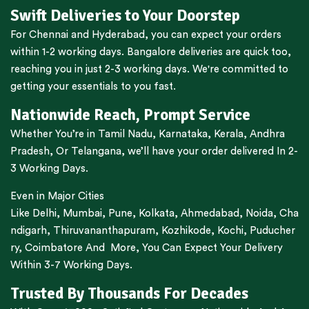
Swift Deliveries to Your Doorstep
For
Chennai
and
Hyderabad
, you can expect your orders
within 1-2 working days.
Bangalore
deliveries are quick too,
reaching you in just 2-3 working days. We're committed to
getting your essentials to you fast.
Nationwide Reach, Prompt Service
Whether You’re in
Tamil Nadu
,
Karnataka
,
Kerala
,
Andhra
Pradesh,
Or
Telangana
, we’ll have your order delivered In 2-
3 Working Days.
Even in Major Cities
Like
Delhi
,
Mumbai
,
Pune
,
Kolkata
,
Ahmedabad
,
Noida,
Cha
ndigarh
,
Thiruvananthapuram
,
Kozhikode
,
Kochi
,
Puducher
ry
,
Coimbatore
And More, You Can Expect Your Delivery
Within 3-7 Working Days.
Trusted By Thousands For Decades