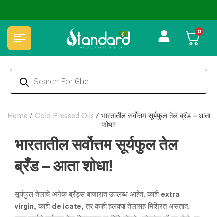
🧪 Lab Tested 🔒 Secure Checkout 💵COD
⭐4.8 Rating Products 
0
Home
/
Cold Pressed Oils
/
भारतातील सर्वोत्तम सूर्यफुल तेल ब्रँड – आता
शोधा!
भारतातील सर्वोत्तम सूर्यफुल तेल
ब्रँड – आता शोधा!
सूर्यफुल तेलाचे अनेक ब्रँड्स बाजारात उपलब्ध आहेत. काही
extra
virgin
, काही
delicate
, तर काही हलक्या तेलांसह मिश्रित असतात.