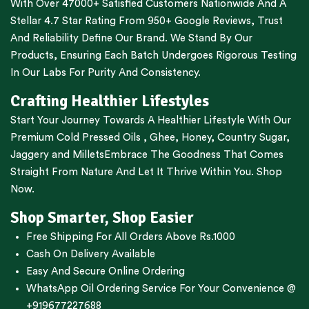
With Over 47000+ Satisfied Customers Nationwide And A
Stellar 4.7 Star Rating From 950+ Google Reviews, Trust
And Reliability Define Our Brand. We Stand By Our
Products, Ensuring Each Batch Undergoes Rigorous Testing
In Our Labs For Purity And Consistency.
Crafting Healthier Lifestyles
Start Your Journey Towards A Healthier Lifestyle With Our
Premium
Cold Pressed Oils
,
Ghee
,
Honey
,
Country Sugar
,
Jaggery
and
Millets
Embrace The Goodness That Comes
Straight From Nature And Let It Thrive Within You. Shop
Now.
Shop Smarter, Shop Easier
Free Shipping For All Orders Above Rs.1000
Cash On Delivery Available
Easy And Secure Online Ordering
WhatsApp Oil Ordering Service
For Your Convenience @
+919677227688