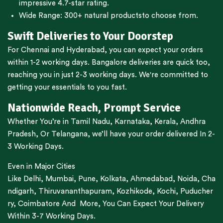
impressive 4.7-star rating.
Wide Range:
300+ natural products
to choose from.
Swift Deliveries to Your Doorstep
For
Chennai
and
Hyderabad
, you can expect your orders
within 1-2 working days.
Bangalore
deliveries are quick too,
reaching you in just 2-3 working days. We're committed to
getting your essentials to you fast.
Nationwide Reach, Prompt Service
Whether You’re in
Tamil Nadu
,
Karnataka
,
Kerala
,
Andhra
Pradesh,
Or
Telangana
, we’ll have your order delivered In 2-
3 Working Days.
Even in Major Cities
Like
Delhi
,
Mumbai
,
Pune
,
Kolkata
,
Ahmedabad
,
Noida,
Cha
ndigarh
,
Thiruvananthapuram
,
Kozhikode
,
Kochi
,
Puducher
ry
,
Coimbatore
And More, You Can Expect Your Delivery
Within 3-7 Working Days.